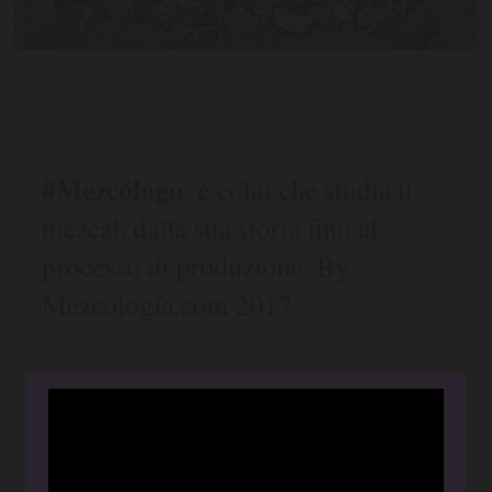
#Mezcólogo
: è colui che studia il
mezcal, dalla sua storia fino al
processo di produzione. By
Mezcología.com 2017