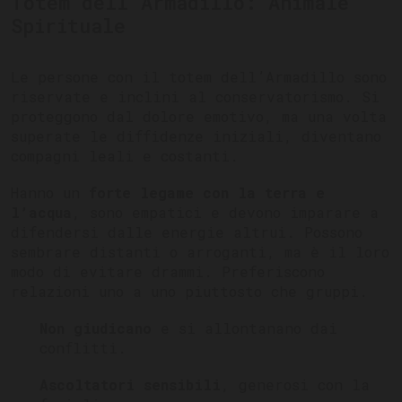
Totem dell’Armadillo: Animale
Spirituale
Le persone con il totem dell’Armadillo sono
riservate e inclini al conservatorismo. Si
proteggono dal dolore emotivo, ma una volta
superate le diffidenze iniziali, diventano
compagni leali e costanti.
Hanno un
forte legame con la terra e
l’acqua
, sono empatici e devono imparare a
difendersi dalle energie altrui. Possono
sembrare distanti o arroganti, ma è il loro
modo di evitare drammi. Preferiscono
relazioni uno a uno piuttosto che gruppi.
Non giudicano
e si allontanano dai
conflitti.
Ascoltatori sensibili
, generosi con la