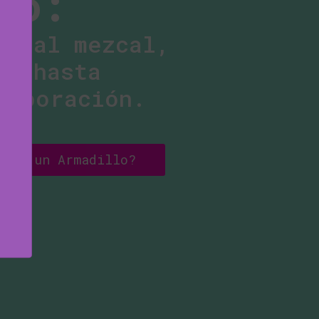
go:
ia al mezcal,
ia hasta
laboración.
rqué un Armadillo?