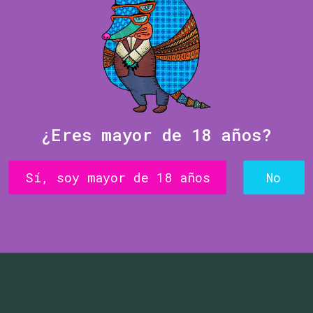
#Mezcólo
es el que estud
desde su histor
el proceso de e
¿Eres mayor de 18 años?
Comprar ¡AHORA!
¿Po
Sí, soy mayor de 18 años
No